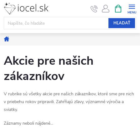
Prejsť
NÁKUPN
KOŠÍK
na
obsah
HĽADAŤ
Domov
Akcie pre našich
zákazníkov
V rubrike sú všetky akcie pre našich zákazníkov, ktoré sme pre nich
v priebehu rokov pripravili. Zahŕňajú zľavy, významné výročia a
sviatky.
Záznamy neboli nájdené...