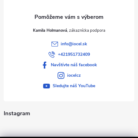
e
Kamila Holmanová
info
@
iocel.sk
+421951732409
Navštívte náš facebook
iocelcz
Sledujte náš YouTube
Instagram