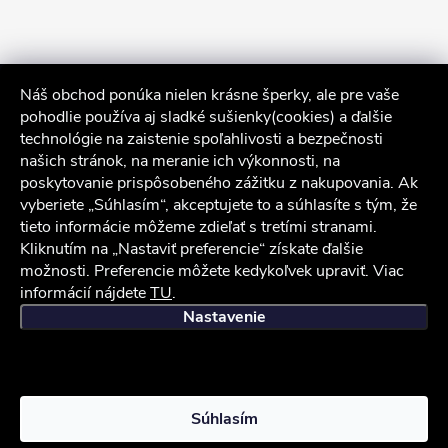
Náš obchod ponúka nielen krásne šperky, ale pre vaše
pohodlie používa aj sladké sušienky(cookies) a ďalšie
technológie na zaistenie spoľahlivosti a bezpečnosti
našich stránok, na meranie ich výkonnosti, na
poskytovanie prispôsobeného zážitku z nakupovania. Ak
Sledovať na Instagrame
vyberiete „Súhlasím“, akceptujete to a súhlasíte s tým, že
tieto informácie môžeme zdieľať s tretími stranami.
Služby zákazníkom
Kliknutím na „Nastaviť preferencie“ získate ďalšie
možnosti. Preferencie môžete kedykoľvek upraviť. Viac
informácií nájdete
TU
.
iocel.sk
Obchodné podmienky
Ochrana osobných údajov
Nastavenie
Copyright 2026
iocel.sk
. Všetky práva vyhradené.
Súhlasím
Vytvoril Shoptet