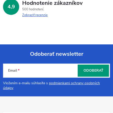
Hodnotenie zákazníkov
4,9
500 hodnotení
Zobraziť recenzie
Odoberať newsletter
Z
Email
ODOBERAŤ
á
Vložením e-mailu súhlasíte s
podmienkami ochrany osobných
p
údajov
ä