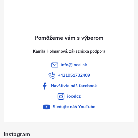
t
i
e
Kamila Holmanová
info
@
iocel.sk
+421951732409
Navštívte náš facebook
iocelcz
Sledujte náš YouTube
Instagram