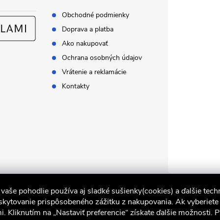
Obchodné podmienky
Doprava a platba
Ako nakupovať
Ochrana osobných údajov
Vrátenie a reklamácie
Kontakty
vaše pohodlie používa aj sladké sušienky(cookies) a ďalšie techn
skytovanie prispôsobeného zážitku z nakupovania. Ak vyberiete „
i. Kliknutím na „Nastaviť preferencie“ získate ďalšie možnosti. 
iocel.sk
Obchodné podmienky
Ochrana osobných údajov