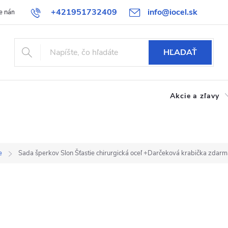
+421951732409
info@iocel.sk
e nám
Blog
Obchodné podmienky
Obľúbené
Bezpečnost
HĽADAŤ
Akcie a zľavy
e
Sada šperkov Slon Šťastie chirurgická oceľ
+Darčeková krabička zdarm