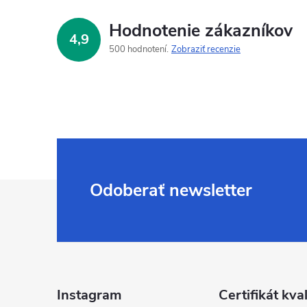
Hodnotenie zákazníkov
4,9
500 hodnotení
Zobraziť recenzie
Z
Odoberať newsletter
á
p
ä
Instagram
Certifikát kval