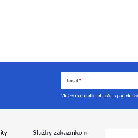
Email
Vložením e-mailu súhlasíte s
podmienka
ity
Služby zákazníkom