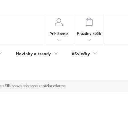
né informácie
NÁKUPNÝ
KOŠÍK
Prázdny košík
Prihlásenie
Novinky a trendy
🕯️Sviečky
a +Silikónová ochranná zarážka zdarma