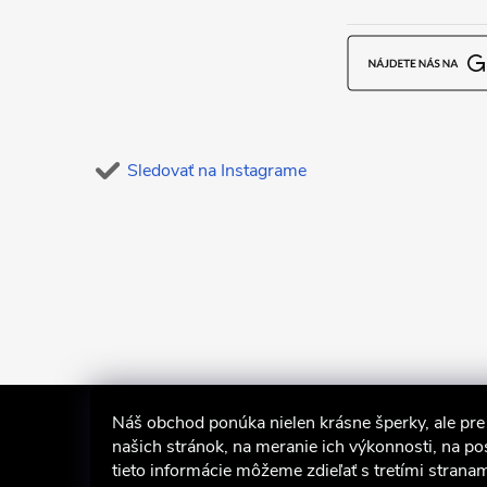
t
i
e
Sledovať na Instagrame
Náš obchod ponúka nielen krásne šperky, ale pre 
našich stránok, na meranie ich výkonnosti, na po
tieto informácie môžeme zdieľať s tretími stranam