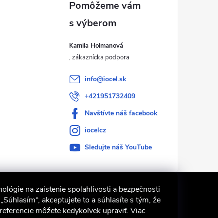
Kamila Holmanová
info
@
iocel.sk
+421951732409
Navštívte náš facebook
iocelcz
Sledujte náš YouTube
ológie na zaistenie spoľahlivosti a bezpečnosti
Súhlasím“, akceptujete to a súhlasíte s tým, že
Preferencie môžete kedykoľvek upraviť. Viac