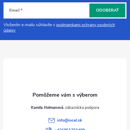
Z
Email
ODOBERAŤ
á
Vložením e-mailu súhlasíte s
podmienkami ochrany osobných
p
údajov
ä
t
i
e
Kamila Holmanová
info
@
iocel.sk