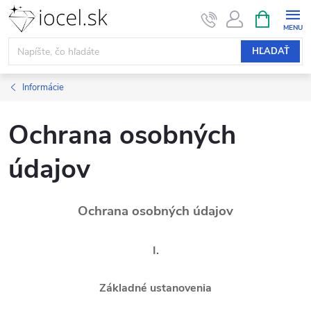
Prejsť
NÁKUPN
KOŠÍK
na
obsah
HĽADAŤ
Informácie
Ochrana osobných
údajov
Ochrana osobných údajov
I.
Základné ustanovenia