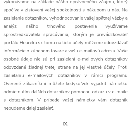
vykonávame na základe nášho oprávneného záujmu, ktorý
spočíva v zisťovaní vašej spokojnosti s nákupom u nás. Na
zasielanie dotazníkov, vyhodnocovanie vašej spätnej väzby a
analýz nášho trhového postavenia využívame
sprostredkovateľa spracúvania, ktorým je prevádzkovateľ
portálu Heureka.sk tomu na tieto účely môžeme odovzdávať
informácie o kúpenom tovare a vašu e-mailovú adresu. Vaše
osobné údaje nie sú pri zasielaní e-mailových dotazníkov
odovzdané žiadnej tretej strane na jej vlastné účely. Proti
zasielaniu e-mailových dotazníkov v rámci programu
Overené zákazníkmi môžete kedykoľvek vyjadriť námietku
odmietnutím ďalších dotazníkov pomocou odkazu v e-maile
s dotazníkom. V prípade vašej námietky vám dotazník
nebudeme ďalej zasielať.
IX.