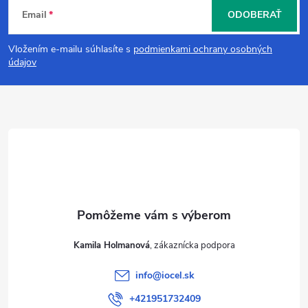
Z
Email
ODOBERAŤ
á
Vložením e-mailu súhlasíte s
podmienkami ochrany osobných
p
údajov
ä
t
i
e
Kamila Holmanová
info
@
iocel.sk
+421951732409