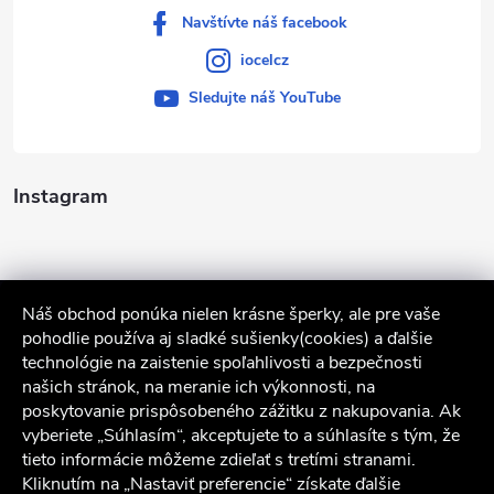
Navštívte náš facebook
iocelcz
Sledujte náš YouTube
Instagram
Náš obchod ponúka nielen krásne šperky, ale pre vaše
pohodlie používa aj sladké sušienky(cookies) a ďalšie
technológie na zaistenie spoľahlivosti a bezpečnosti
našich stránok, na meranie ich výkonnosti, na
poskytovanie prispôsobeného zážitku z nakupovania. Ak
Sledovať na Instagrame
vyberiete „Súhlasím“, akceptujete to a súhlasíte s tým, že
tieto informácie môžeme zdieľať s tretími stranami.
Služby zákazníkom
Kliknutím na „Nastaviť preferencie“ získate ďalšie