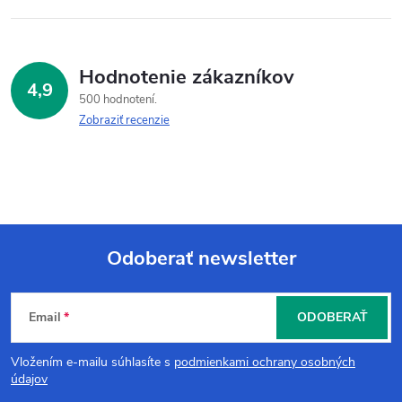
Hodnotenie zákazníkov
4,9
500 hodnotení
Zobraziť recenzie
Odoberať newsletter
Z
Email
ODOBERAŤ
á
Vložením e-mailu súhlasíte s
podmienkami ochrany osobných
p
údajov