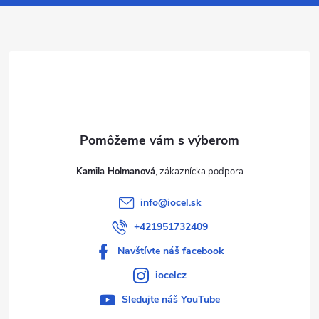
ä
t
i
e
Kamila Holmanová
info
@
iocel.sk
+421951732409
Navštívte náš facebook
iocelcz
Sledujte náš YouTube