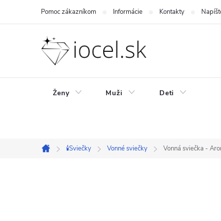
Prejsť
Pomoc zákazníkom
Informácie
Kontakty
Napíšt
na
obsah
Ženy
Muži
Deti
🕯️Sviečky
Vonné sviečky
Vonná sviečka - Ar
Domov