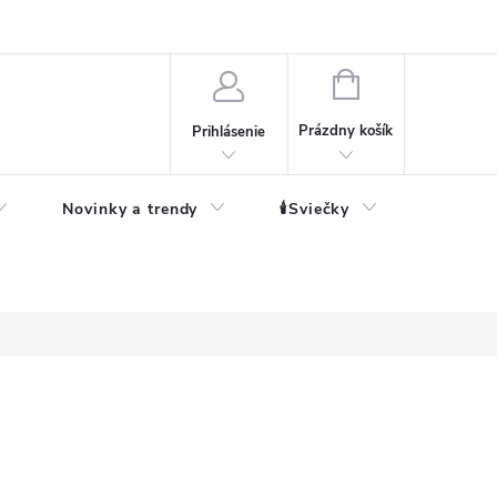
né informácie
NÁKUPNÝ
KOŠÍK
Prázdny košík
Prihlásenie
Novinky a trendy
🕯️Sviečky