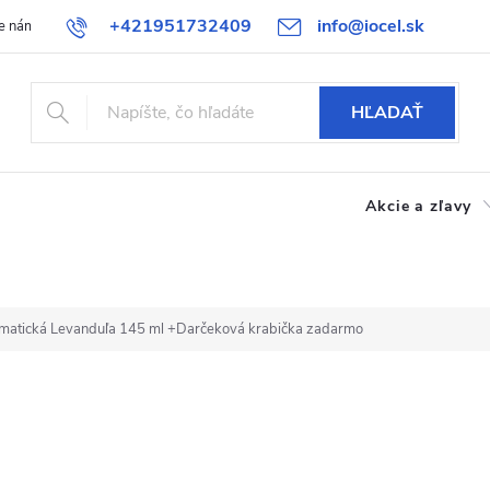
+421951732409
info@iocel.sk
e nám
Blog
Obchodné podmienky
Obľúbené
Bezpečnost
HĽADAŤ
Akcie a zľavy
omatická Levanduľa 145 ml
+Darčeková krabička zadarmo