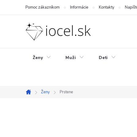
Prejsť
Pomoc zákazníkom
Informácie
Kontakty
Napíšt
na
obsah
Ženy
Muži
Deti
Ženy
Prstene
Domov