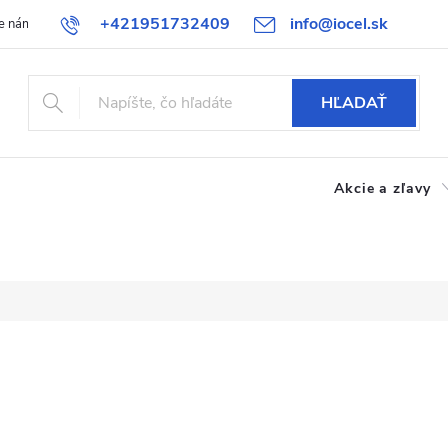
+421951732409
info@iocel.sk
e nám
Blog
Obchodné podmienky
Obľúbené
Bezpečnost
HĽADAŤ
Akcie a zľavy