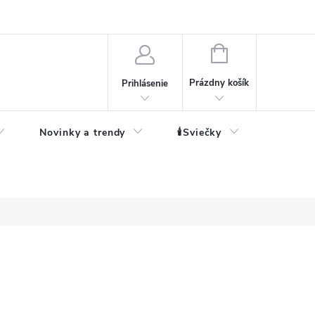
né informácie
NÁKUPNÝ
KOŠÍK
Prázdny košík
Prihlásenie
Novinky a trendy
🕯️Sviečky