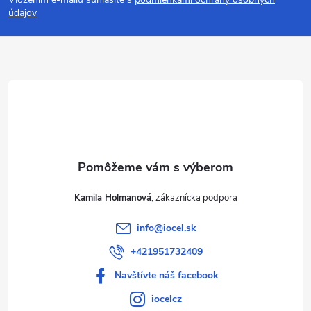
p
údajov
ä
t
i
e
Kamila Holmanová
info
@
iocel.sk
+421951732409
Navštívte náš facebook
iocelcz