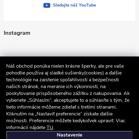
Sledujte náš YouTube
Instagram
Náš obchod ponúka nielen krásne šperky, ale pre vaše
pohodlie používa aj sladké sušienky(cookies) a ďalšie
technológie na zaistenie spoľahlivosti a bezpečnosti
našich stránok, na meranie ich výkonnosti, na
poskytovanie prispôsobeného zážitku z nakupovania. Ak
Sledovať na Instagrame
vyberiete „Súhlasím“, akceptujete to a súhlasíte s tým, že
tieto informácie môžeme zdieľať s tretími stranami.
Služby zákazníkom
Kliknutím na „Nastaviť preferencie“ získate ďalšie
možnosti. Preferencie môžete kedykoľvek upraviť. Viac
informácií nájdete
TU
.
iocel.sk
Obchodné podmienky
Ochrana osobných údajov
Nastavenie