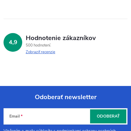
Hodnotenie zákazníkov
4,9
500 hodnotení
Zobraziť recenzie
Odoberať newsletter
Z
Email
ODOBERAŤ
á
Vložením e-mailu súhlasíte s
podmienkami ochrany osobných