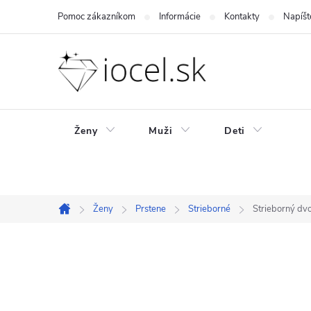
Prejsť
Pomoc zákazníkom
Informácie
Kontakty
Napíšt
na
obsah
Ženy
Muži
Deti
Ženy
Prstene
Strieborné
Strieborný dv
Domov