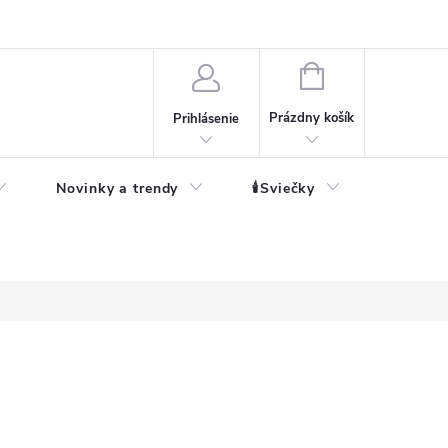
né informácie
NÁKUPNÝ
KOŠÍK
Prázdny košík
Prihlásenie
Novinky a trendy
🕯️Sviečky