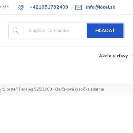
+421951732409
info@iocel.sk
e nám
Blog
Obchodné podmienky
Obľúbené
Bezpečnost
HĽADAŤ
Akcie a zľavy
ojitý prsteň Tiara Ag 925/1000
+Darčeková krabička zdarma