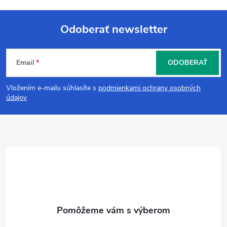
Odoberať newsletter
Z
Email
ODOBERAŤ
á
Vložením e-mailu súhlasíte s
podmienkami ochrany osobných
p
údajov
ä
t
i
e