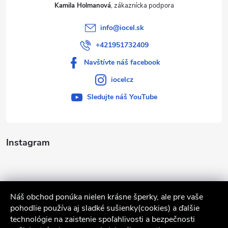
Kamila Holmanová
info
@
iocel.sk
+421951732409
Navštívte náš facebook
iocelcz
Sledujte náš YouTube
Instagram
Náš obchod ponúka nielen krásne šperky, ale pre vaše
pohodlie používa aj sladké sušienky(cookies) a ďalšie
technológie na zaistenie spoľahlivosti a bezpečnosti