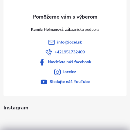
e
Kamila Holmanová
info
@
iocel.sk
+421951732409
Navštívte náš facebook
iocelcz
Sledujte náš YouTube
Instagram