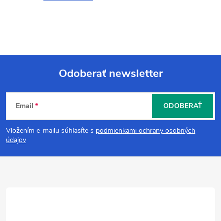
Odoberať newsletter
Z
Email
ODOBERAŤ
á
Vložením e-mailu súhlasíte s
podmienkami ochrany osobných
p
údajov
ä
t
i