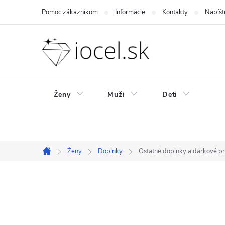
Prejsť
Pomoc zákazníkom
Informácie
Kontakty
Napíšt
na
obsah
Ženy
Muži
Deti
Ženy
Doplnky
Ostatné doplnky a dárkové p
Domov