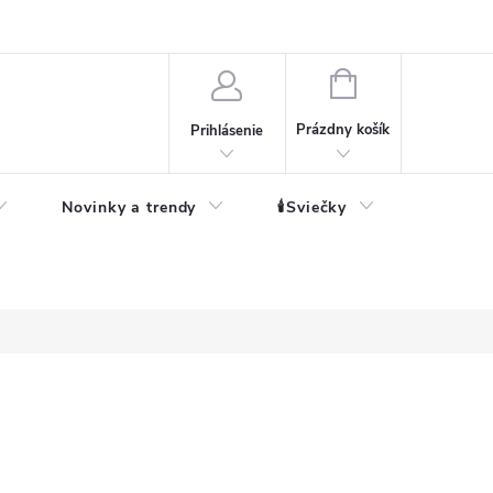
né informácie
NÁKUPNÝ
KOŠÍK
Prázdny košík
Prihlásenie
Novinky a trendy
🕯️Sviečky