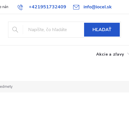
+421951732409
info@iocel.sk
e nám
Blog
Obchodné podmienky
Obľúbené
Bezpečnost
HĽADAŤ
Akcie a zľavy
redmety