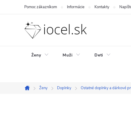
Prejsť
Pomoc zákazníkom
Informácie
Kontakty
Napíšt
na
obsah
Ženy
Muži
Deti
Ženy
Doplnky
Ostatné doplnky a dárkové p
Domov