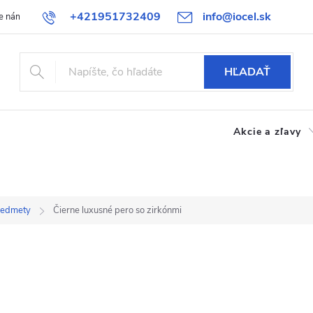
+421951732409
info@iocel.sk
e nám
Blog
Obchodné podmienky
Obľúbené
Bezpečnost
HĽADAŤ
Akcie a zľavy
redmety
Čierne luxusné pero so zirkónmi