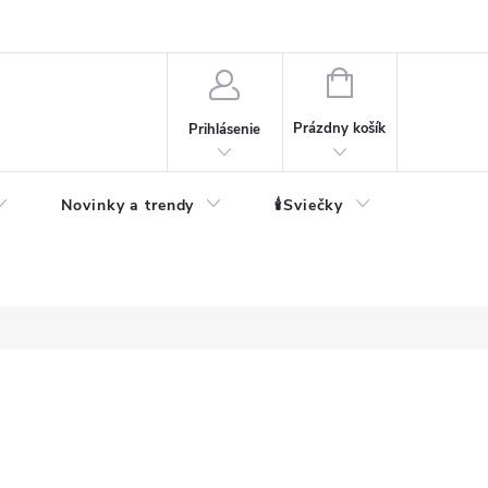
né informácie
NÁKUPNÝ
KOŠÍK
Prázdny košík
Prihlásenie
Novinky a trendy
🕯️Sviečky