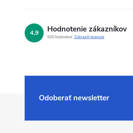
Hodnotenie zákazníkov
4,9
500 hodnotení
Zobraziť recenzie
Z
Odoberať newsletter
á
p