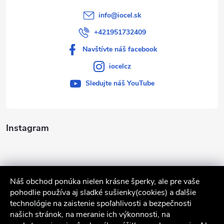
info
@
iocel.sk
+421951732409
Navštívte náš facebook
iocelcz
Sledujte náš YouTube
Instagram
Náš obchod ponúka nielen krásne šperky, ale pre vaše
pohodlie používa aj sladké sušienky(cookies) a ďalšie
technológie na zaistenie spoľahlivosti a bezpečnosti
našich stránok, na meranie ich výkonnosti, na