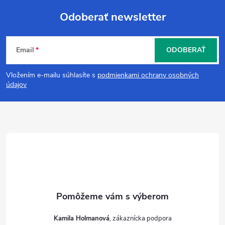
Odoberať newsletter
Z
Email
ODOBERAŤ
á
Vložením e-mailu súhlasíte s
podmienkami ochrany osobných
p
údajov
ä
t
i
e
Kamila Holmanová