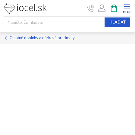
Prejsť
NÁKUPN
KOŠÍK
na
obsah
HĽADAŤ
Ostatné doplnky a dárkové predmety