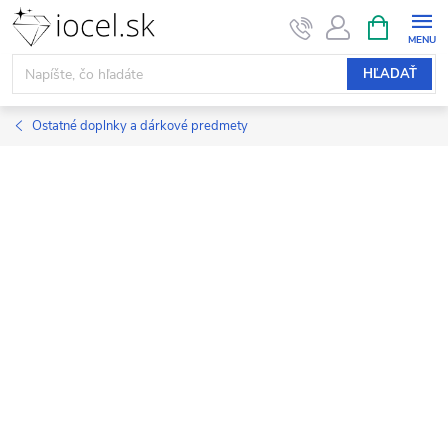
Prejsť
NÁKUPN
KOŠÍK
na
obsah
HĽADAŤ
Ostatné doplnky a dárkové predmety