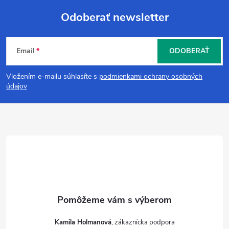
Odoberať newsletter
Z
Email
ODOBERAŤ
á
Vložením e-mailu súhlasíte s
podmienkami ochrany osobných
p
údajov
ä
t
i
e
Kamila Holmanová