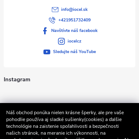
info
@
iocel.sk
+421951732409
Navštívte náš facebook
iocelcz
Sledujte náš YouTube
Instagram
Náš obchod ponúka nielen krásne šperky, ale pre vaše
pohodlie používa aj sladké sušienky(cookies) a ďalšie
technológie na zaistenie spoľahlivosti a bezpečnosti
našich stránok, na meranie ich výkonnosti, na