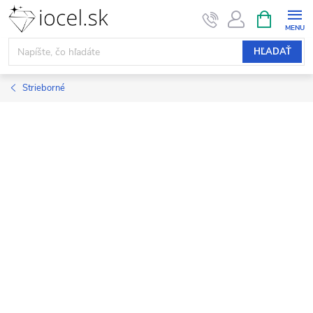
Prejsť
NÁKUPN
KOŠÍK
na
obsah
HĽADAŤ
Strieborné