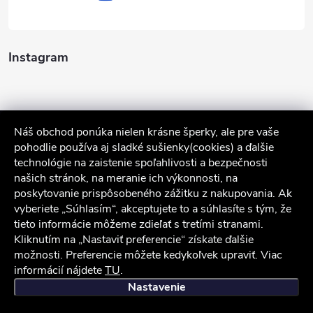
Instagram
Náš obchod ponúka nielen krásne šperky, ale pre vaše
pohodlie používa aj sladké sušienky(cookies) a ďalšie
technológie na zaistenie spoľahlivosti a bezpečnosti
našich stránok, na meranie ich výkonnosti, na
poskytovanie prispôsobeného zážitku z nakupovania. Ak
Sledovať na Instagrame
vyberiete „Súhlasím“, akceptujete to a súhlasíte s tým, že
tieto informácie môžeme zdieľať s tretími stranami.
Služby zákazníkom
Kliknutím na „Nastaviť preferencie“ získate ďalšie
možnosti. Preferencie môžete kedykoľvek upraviť. Viac
informácií nájdete
TU
.
iocel.sk
Obchodné podmienky
Ochrana osobných údajov
Nastavenie