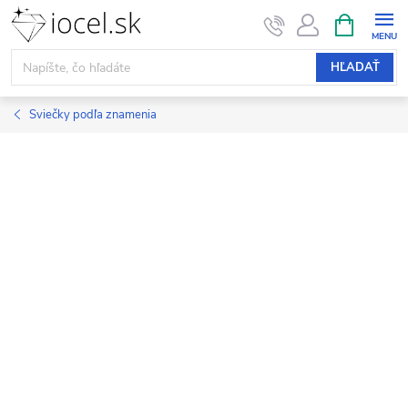
Prejsť
NÁKUPN
KOŠÍK
na
obsah
HĽADAŤ
Sviečky podľa znamenia