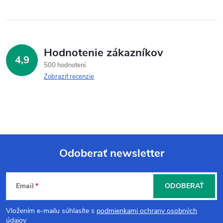
Hodnotenie zákazníkov
4,9
500 hodnotení
Zobraziť recenzie
Odoberať newsletter
Z
Email
ODOBERAŤ
á
Vložením e-mailu súhlasíte s
podmienkami ochrany osobných
údajov