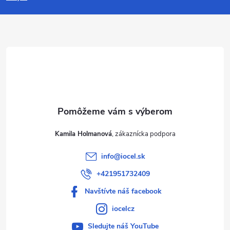
p
ä
t
i
e
Kamila Holmanová
info
@
iocel.sk
+421951732409
Navštívte náš facebook
iocelcz
Sledujte náš YouTube