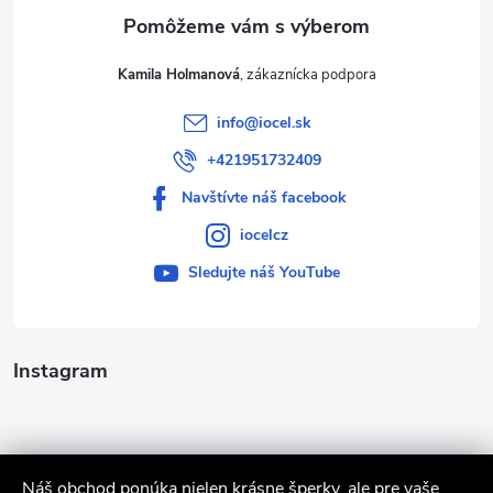
e
Kamila Holmanová
info
@
iocel.sk
+421951732409
Navštívte náš facebook
iocelcz
Sledujte náš YouTube
Instagram
Náš obchod ponúka nielen krásne šperky, ale pre vaše