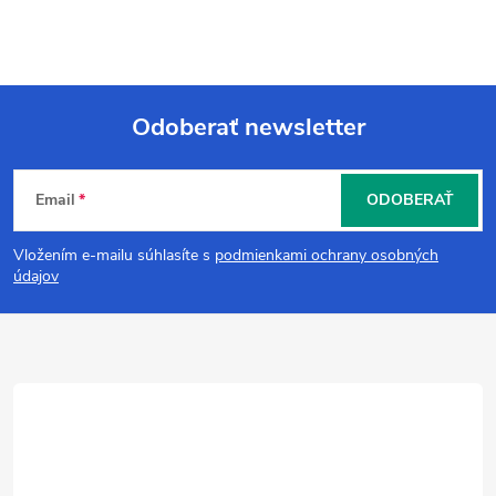
Odoberať newsletter
Z
Email
ODOBERAŤ
á
Vložením e-mailu súhlasíte s
podmienkami ochrany osobných
p
údajov
ä
t
i