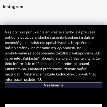
Instagram
Náš obchod ponúka nielen krásne šperky, ale pre vaše
pohodlie používa aj sladké sušienky(cookies) a ďalšie
technológie na zaistenie spoľahlivosti a bezpečnosti
našich stránok, na meranie ich výkonnosti, na
poskytovanie prispôsobeného zážitku z nakupovania. Ak
Sledovať na Instagrame
vyberiete „Súhlasím“, akceptujete to a súhlasíte s tým, že
tieto informácie môžeme zdieľať s tretími stranami.
Služby zákazníkom
Kliknutím na „Nastaviť preferencie“ získate ďalšie
možnosti. Preferencie môžete kedykoľvek upraviť. Viac
informácií nájdete
TU
.
iocel.sk
Obchodné podmienky
Ochrana osobných údajov
Nastavenie
Copyright 2026
iocel.sk
. Všetky práva vyhradené.