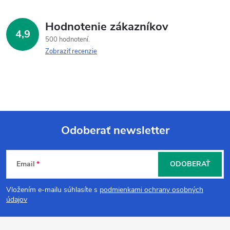
Hodnotenie zákazníkov
4,9
500 hodnotení
Zobraziť recenzie
Odoberať newsletter
Z
Email
ODOBERAŤ
á
Vložením e-mailu súhlasíte s
podmienkami ochrany osobných
p
údajov