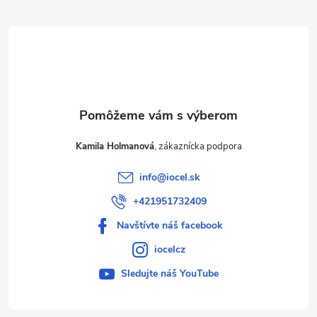
ä
t
i
e
Kamila Holmanová
info
@
iocel.sk
+421951732409
Navštívte náš facebook
iocelcz
Sledujte náš YouTube