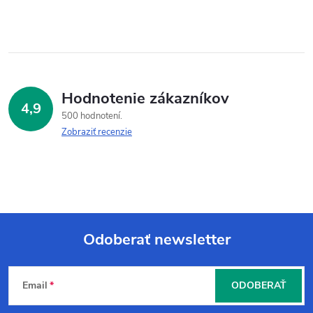
Hodnotenie zákazníkov
4,9
500 hodnotení
Zobraziť recenzie
Odoberať newsletter
Z
Email
ODOBERAŤ
á