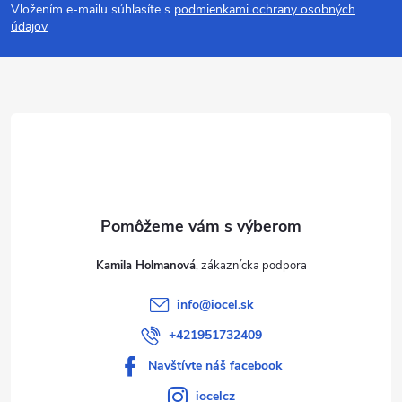
Vložením e-mailu súhlasíte s
podmienkami ochrany osobných
p
údajov
ä
t
i
e
Kamila Holmanová
info
@
iocel.sk
+421951732409
Navštívte náš facebook
iocelcz