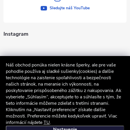
Sledujte náš YouTube
Instagram
Náš obchod ponúka nielen krásne šperky, ale pre vaše
pohodlie používa aj sladké sušienky(cookies) a ďalšie
technológie na zaistenie spoľahlivosti a bezpečnosti
našich stránok, na meranie ich výkonnosti, na
poskytovanie prispôsobeného zážitku z nakupovania. Ak
Sledovať na Instagrame
vyberiete „Súhlasím“, akceptujete to a súhlasíte s tým, že
tieto informácie môžeme zdieľať s tretími stranami.
Kliknutím na „Nastaviť preferencie“ získate ďalšie
Služby zákazníkom
možnosti. Preferencie môžete kedykoľvek upraviť. Viac
informácií nájdete
TU
.
iocel.sk
Obchodné podmienky
Ochrana osobných údajov
Nastavenie