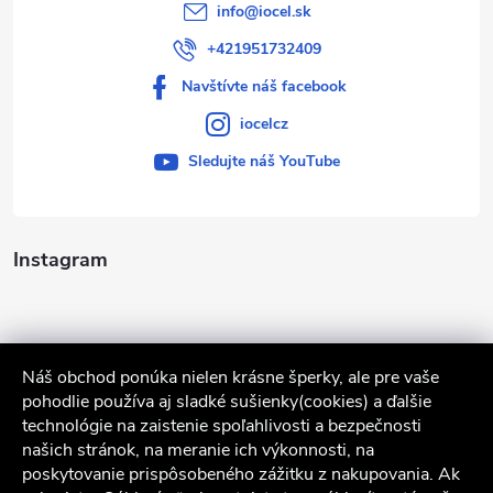
info
@
iocel.sk
+421951732409
Navštívte náš facebook
iocelcz
Sledujte náš YouTube
Instagram
Náš obchod ponúka nielen krásne šperky, ale pre vaše
pohodlie používa aj sladké sušienky(cookies) a ďalšie
technológie na zaistenie spoľahlivosti a bezpečnosti
našich stránok, na meranie ich výkonnosti, na
poskytovanie prispôsobeného zážitku z nakupovania. Ak
Sledovať na Instagrame