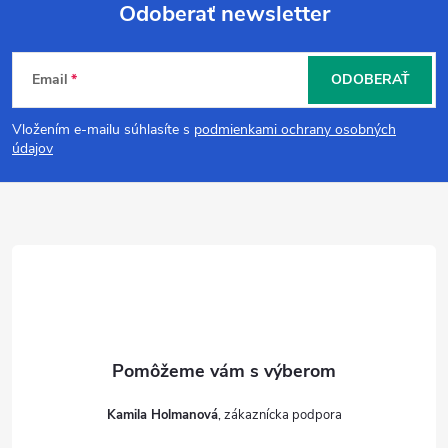
Odoberať newsletter
Z
Email
ODOBERAŤ
á
Vložením e-mailu súhlasíte s
podmienkami ochrany osobných
p
údajov
ä
t
i
e
Kamila Holmanová