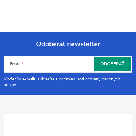
Odoberať newsletter
Z
Email
ODOBERAŤ
á
Vložením e-mailu súhlasíte s
podmienkami ochrany osobných
p
údajov
ä
t
i