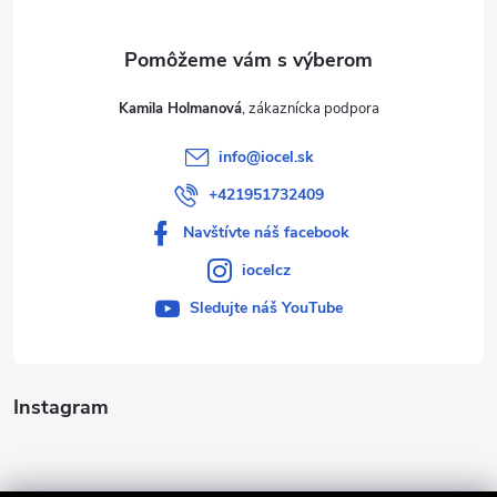
e
Kamila Holmanová
info
@
iocel.sk
+421951732409
Navštívte náš facebook
iocelcz
Sledujte náš YouTube
Instagram