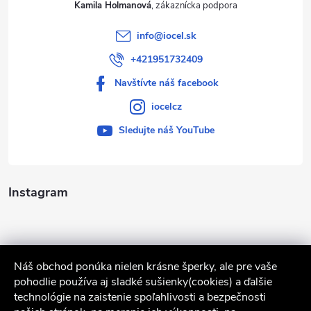
Kamila Holmanová
info
@
iocel.sk
+421951732409
Navštívte náš facebook
iocelcz
Sledujte náš YouTube
Instagram
Náš obchod ponúka nielen krásne šperky, ale pre vaše
pohodlie používa aj sladké sušienky(cookies) a ďalšie
technológie na zaistenie spoľahlivosti a bezpečnosti