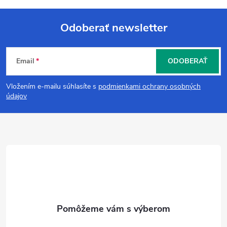
Odoberať newsletter
Z
Email
ODOBERAŤ
á
Vložením e-mailu súhlasíte s
podmienkami ochrany osobných
p
údajov
ä
t
i
e