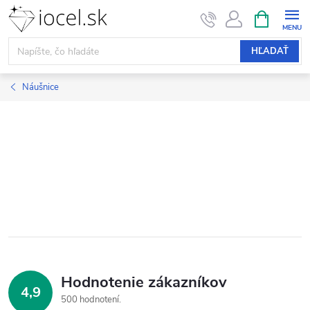
Prejsť
NÁKUPN
KOŠÍK
na
obsah
HĽADAŤ
Náušnice
Hodnotenie zákazníkov
4,9
500 hodnotení