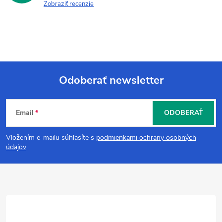
Zobraziť recenzie
Odoberať newsletter
Z
Email
ODOBERAŤ
á
Vložením e-mailu súhlasíte s
podmienkami ochrany osobných
p
údajov
ä
t