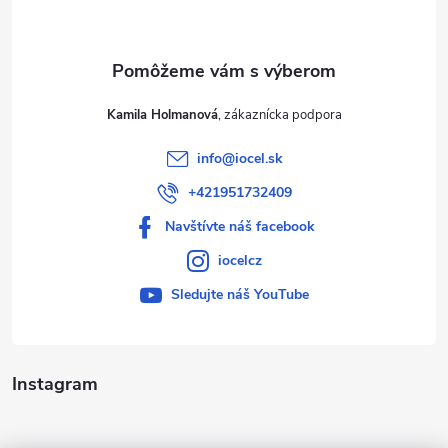
i
e
Kamila Holmanová
info
@
iocel.sk
+421951732409
Navštívte náš facebook
iocelcz
Sledujte náš YouTube
Instagram