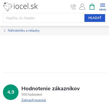
Prejsť
NÁKUPN
KOŠÍK
na
obsah
HĽADAŤ
Náhrdelníky a retiazky
Hodnotenie zákazníkov
4,9
500 hodnotení
Zobraziť recenzie