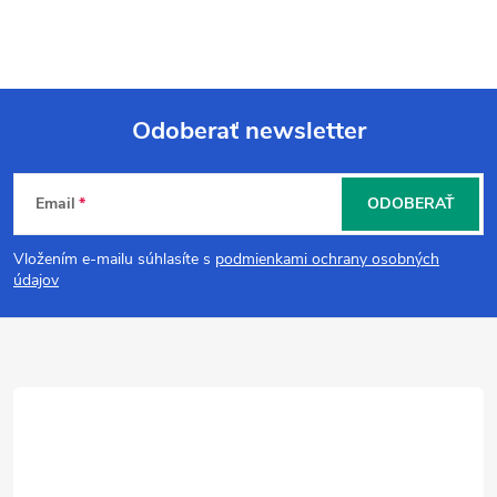
Odoberať newsletter
Z
Email
ODOBERAŤ
á
Vložením e-mailu súhlasíte s
podmienkami ochrany osobných
p
údajov
ä
t
i