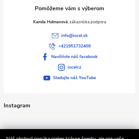
e
Kamila Holmanová
info
@
iocel.sk
+421951732409
Navštívte náš facebook
iocelcz
Sledujte náš YouTube
Instagram
Náš obchod ponúka nielen krásne šperky, ale pre vaše