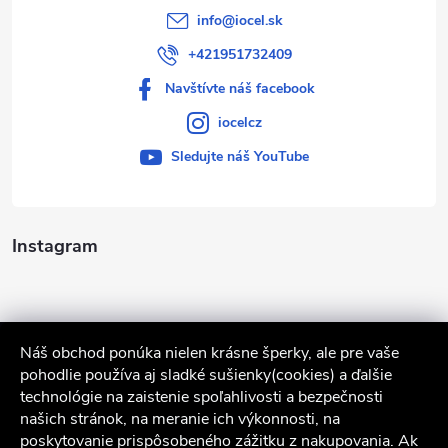
info
@
iocel.sk
+421951732409
Navštívte náš facebook
iocelcz
Sledujte náš YouTube
Instagram
Náš obchod ponúka nielen krásne šperky, ale pre vaše
pohodlie používa aj sladké sušienky(cookies) a ďalšie
technológie na zaistenie spoľahlivosti a bezpečnosti
našich stránok, na meranie ich výkonnosti, na
poskytovanie prispôsobeného zážitku z nakupovania. Ak