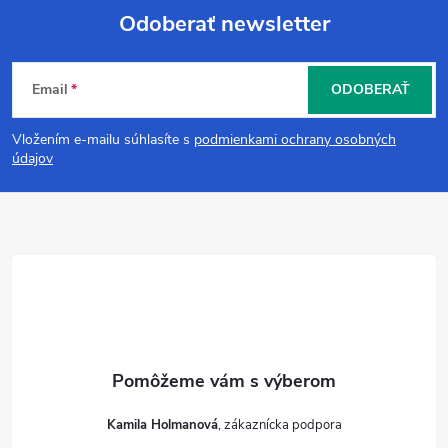
Odoberať newsletter
Z
Email
ODOBERAŤ
á
Vložením e-mailu súhlasíte s
podmienkami ochrany osobných
p
údajov
ä
t
i
e
Kamila Holmanová