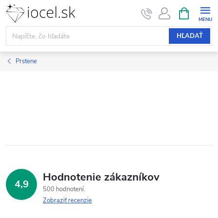
Prejsť
NÁKUPN
KOŠÍK
na
obsah
HĽADAŤ
Prstene
Hodnotenie zákazníkov
4,9
500 hodnotení
Zobraziť recenzie