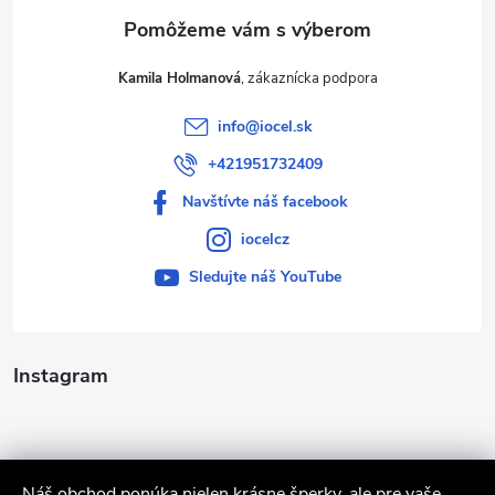
e
Kamila Holmanová
info
@
iocel.sk
+421951732409
Navštívte náš facebook
iocelcz
Sledujte náš YouTube
Instagram
Náš obchod ponúka nielen krásne šperky, ale pre vaše