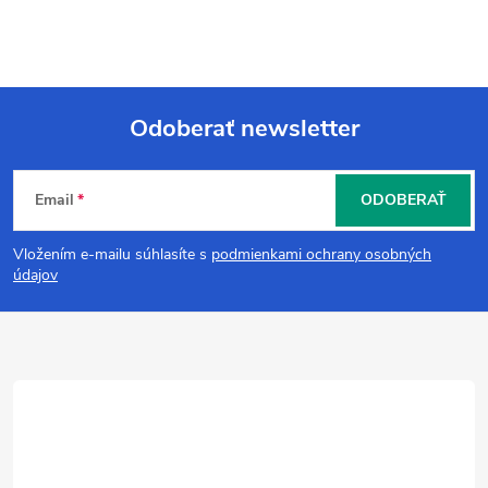
Odoberať newsletter
Z
Email
ODOBERAŤ
á
Vložením e-mailu súhlasíte s
podmienkami ochrany osobných
p
údajov
ä
t
i