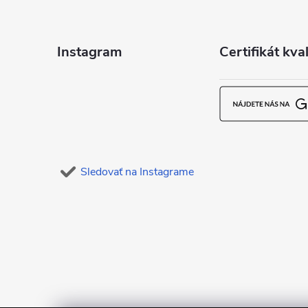
p
ä
Instagram
Certifikát kval
t
i
e
Sledovať na Instagrame