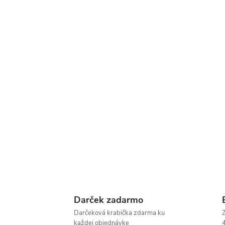
Darček zadarmo
Darčeková krabička zdarma ku
Z
každej objednávke
4