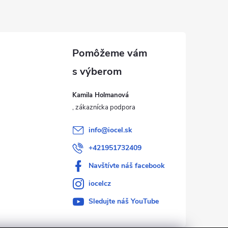
Kamila Holmanová
info
@
iocel.sk
+421951732409
Navštívte náš facebook
iocelcz
Sledujte náš YouTube