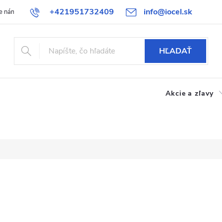
+421951732409
info@iocel.sk
e nám
Blog
Obchodné podmienky
Obľúbené
Bezpečnost
HĽADAŤ
Akcie a zľavy