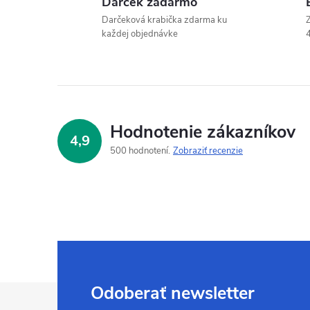
Darček zadarmo
Darčeková krabička zdarma ku
Z
každej objednávke
4
Hodnotenie zákazníkov
4,9
500 hodnotení
Zobraziť recenzie
Z
Odoberať newsletter