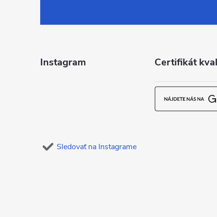
á
p
ä
Instagram
Certifikát kval
t
i
e
Sledovať na Instagrame