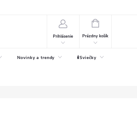
né informácie
NÁKUPNÝ
KOŠÍK
Prázdny košík
Prihlásenie
Novinky a trendy
🕯️Sviečky