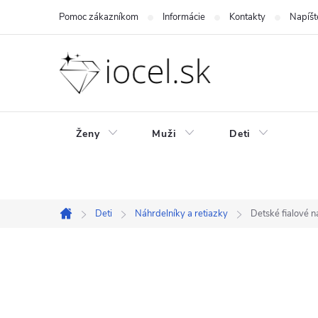
Prejsť
Pomoc zákazníkom
Informácie
Kontakty
Napíšt
na
obsah
Ženy
Muži
Deti
Deti
Náhrdelníky a retiazky
Detské fialové n
Domov