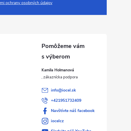
mi ochrany osobných údajov
Kamila Holmanová
info
@
iocel.sk
+421951732409
Navštívte náš facebook
iocelcz