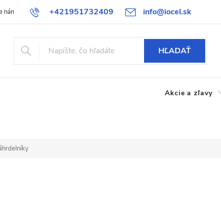
+421951732409
info@iocel.sk
e nám
Blog
Obchodné podmienky
Obľúbené
Bezpečnost
HĽADAŤ
Akcie a zľavy
áhrdelníky