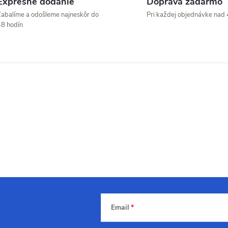
Expresné dodanie
Doprava zadarmo
abalíme a odošleme najneskôr do
Pri každej objednávke nad 
8 hodín
Email