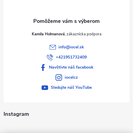
i
e
Kamila Holmanová
info
@
iocel.sk
+421951732409
Navštívte náš facebook
iocelcz
Sledujte náš YouTube
Instagram