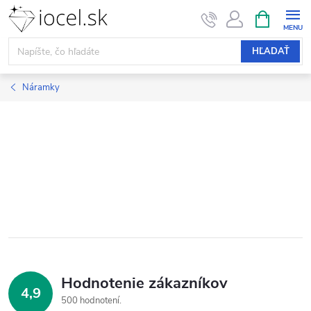
Prejsť
NÁKUPN
KOŠÍK
na
obsah
HĽADAŤ
Náramky
Hodnotenie zákazníkov
4,9
500 hodnotení