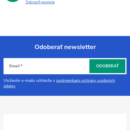
Zobraziť recenzie
Odoberať newsletter
Z
Email
ODOBERAŤ
á
Vložením e-mailu súhlasíte s
podmienkami ochrany osobných
p
údajov
ä
t