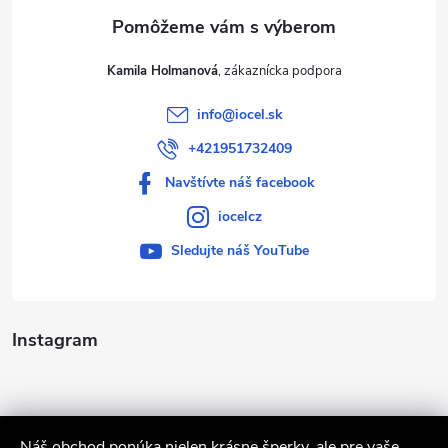
e
Kamila Holmanová
info
@
iocel.sk
+421951732409
Navštívte náš facebook
iocelcz
Sledujte náš YouTube
Instagram
Náš obchod ponúka nielen krásne šperky, ale pre vaše