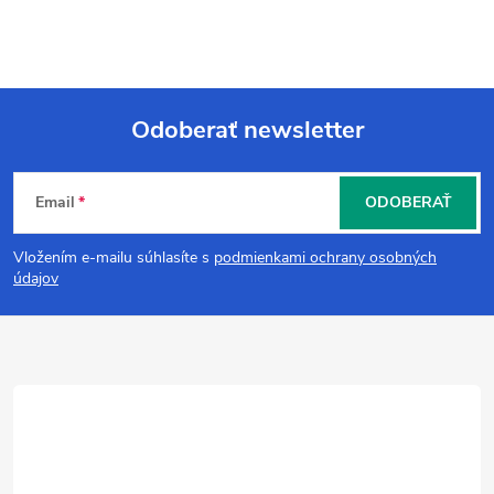
Odoberať newsletter
Z
Email
ODOBERAŤ
á
Vložením e-mailu súhlasíte s
podmienkami ochrany osobných
p
údajov
ä
t
i