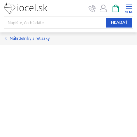
Prejsť
NÁKUPN
KOŠÍK
na
obsah
HĽADAŤ
Náhrdelníky a retiazky