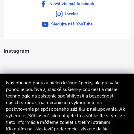
Navštívte náš facebook
iocelcz
Sledujte náš YouTube
Instagram
Náš obchod ponúka nielen krásne šperky, ale pre vaše
pohodlie používa aj sladké sušienky(cookies) a ďalšie
technológie na zaistenie spoľahlivosti a bezpečnosti
našich stránok, na meranie ich výkonnosti, na
poskytovanie prispôsobeného zážitku z nakupovania. Ak
Sledovať na Instagrame
vyberiete „Súhlasím“, akceptujete to a súhlasíte s tým, že
tieto informácie môžeme zdieľať s tretími stranami.
Služby zákazníkom
Kliknutím na „Nastaviť preferencie“ získate ďalšie