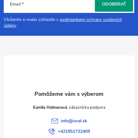
Email
ODOBERAŤ
á
Vložením e-mailu súhlasíte s
podmienkami ochrany osobných
p
údajov
ä
t
i
e
Kamila Holmanová
info
@
iocel.sk
+421951732409