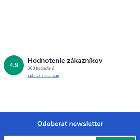
Hodnotenie zákazníkov
4,9
500 hodnotení
Zobraziť recenzie
Odoberať newsletter
Z