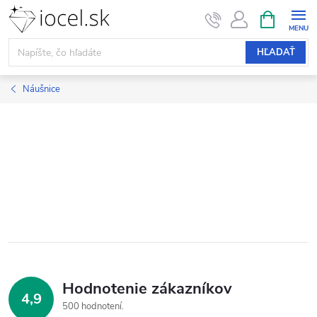
Prejsť
NÁKUPN
KOŠÍK
na
obsah
HĽADAŤ
Náušnice
Hodnotenie zákazníkov
4,9
500 hodnotení