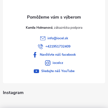
i
e
Kamila Holmanová
info
@
iocel.sk
+421951732409
Navštívte náš facebook
iocelcz
Sledujte náš YouTube
Instagram