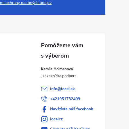
mi ochrany osobných údajov
Kamila Holmanová
info
@
iocel.sk
+421951732409
Navštívte náš facebook
iocelcz