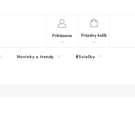
né informácie
NÁKUPNÝ
KOŠÍK
Prázdny košík
Prihlásenie
Novinky a trendy
🕯️Sviečky