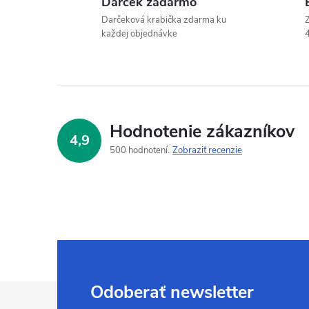
Darček zadarmo
Darčeková krabička zdarma ku
Z
každej objednávke
4
Hodnotenie zákazníkov
4,9
500 hodnotení
Zobraziť recenzie
Z
Odoberať newsletter