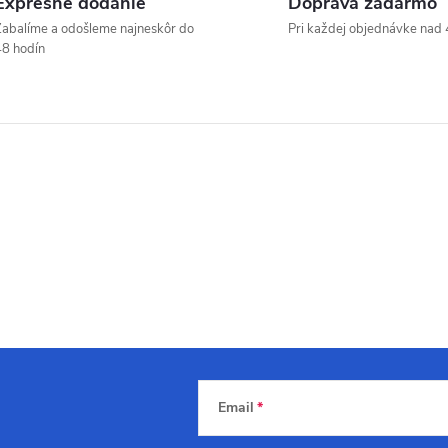
Expresné dodanie
Doprava zadarmo
abalíme a odošleme najneskôr do
Pri každej objednávke nad 
8 hodín
Email