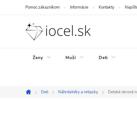
Prejsť
Pomoc zákazníkom
Informácie
Kontakty
Napíšt
na
obsah
Ženy
Muži
Deti
Deti
Náhrdelníky a retiazky
Detské okrové n
Domov