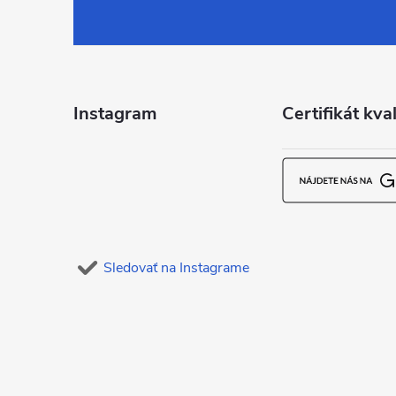
á
p
ä
Instagram
Certifikát kval
t
i
e
Sledovať na Instagrame