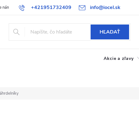
+421951732409
info@iocel.sk
e nám
Blog
Obchodné podmienky
Obľúbené
Bezpečnost
HĽADAŤ
Akcie a zľavy
áhrdelníky