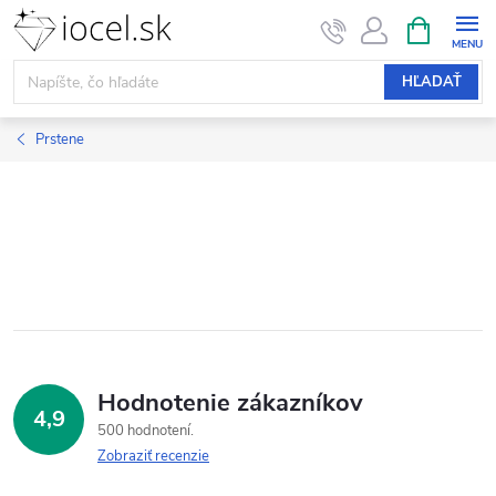
Prejsť
NÁKUPN
KOŠÍK
na
obsah
HĽADAŤ
Prstene
Hodnotenie zákazníkov
4,9
500 hodnotení
Zobraziť recenzie