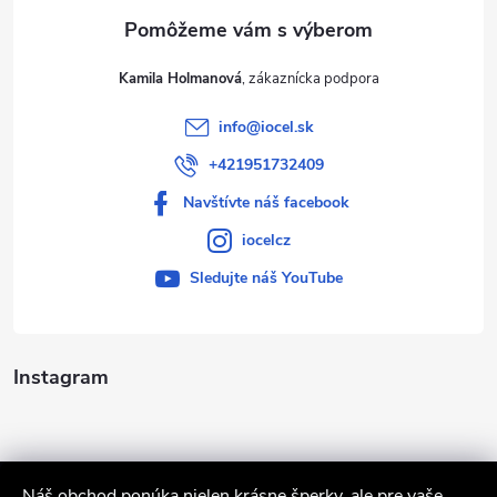
e
Kamila Holmanová
info
@
iocel.sk
+421951732409
Navštívte náš facebook
iocelcz
Sledujte náš YouTube
Instagram
Náš obchod ponúka nielen krásne šperky, ale pre vaše