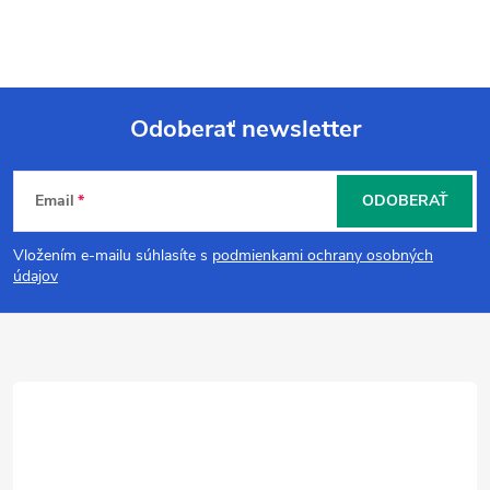
Odoberať newsletter
Z
Email
ODOBERAŤ
á
Vložením e-mailu súhlasíte s
podmienkami ochrany osobných
p
údajov
ä
t
i