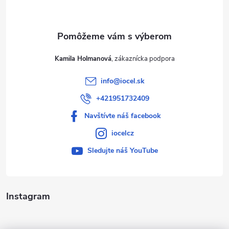
i
e
Kamila Holmanová
info
@
iocel.sk
+421951732409
Navštívte náš facebook
iocelcz
Sledujte náš YouTube
Instagram