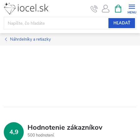
Prejsť
NÁKUPN
KOŠÍK
na
obsah
HĽADAŤ
Náhrdelníky a retiazky
Hodnotenie zákazníkov
4,9
500 hodnotení