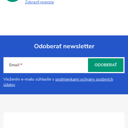
Zobraziť recenzie
Odoberať newsletter
Z
Email
ODOBERAŤ
á
Vložením e-mailu súhlasíte s
podmienkami ochrany osobných
p
údajov
ä
t