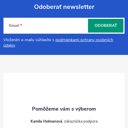
Odoberať newsletter
Z
Email
ODOBERAŤ
á
Vložením e-mailu súhlasíte s
podmienkami ochrany osobných
p
údajov
ä
t
i
e
Kamila Holmanová