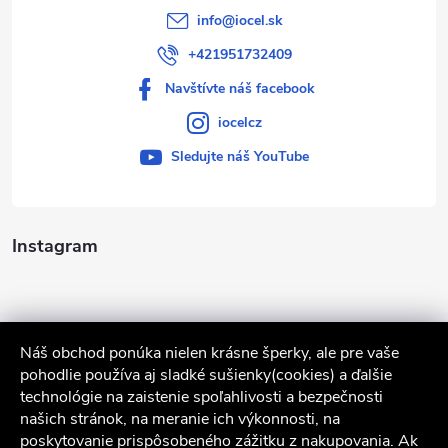
info
@
iocel.sk
+421951732409
Navštívte náš facebook
iocelcz
Sledujte náš YouTube
Instagram
Náš obchod ponúka nielen krásne šperky, ale pre vaše
pohodlie používa aj sladké sušienky(cookies) a ďalšie
technológie na zaistenie spoľahlivosti a bezpečnosti
našich stránok, na meranie ich výkonnosti, na
poskytovanie prispôsobeného zážitku z nakupovania. Ak