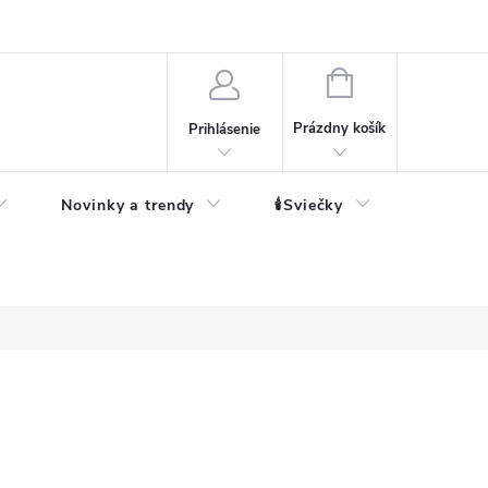
né informácie
NÁKUPNÝ
KOŠÍK
Prázdny košík
Prihlásenie
Novinky a trendy
🕯️Sviečky