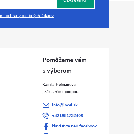
ODOBERAŤ
mi ochrany osobných údajov
Kamila Holmanová
info
@
iocel.sk
+421951732409
Navštívte náš facebook