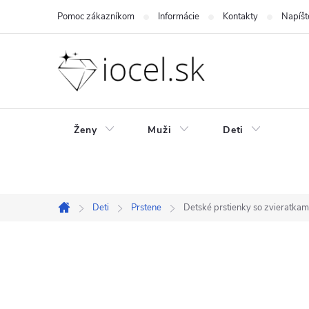
Prejsť
Pomoc zákazníkom
Informácie
Kontakty
Napíšt
na
obsah
Ženy
Muži
Deti
Deti
Prstene
Detské prstienky so zvieratkam
Domov