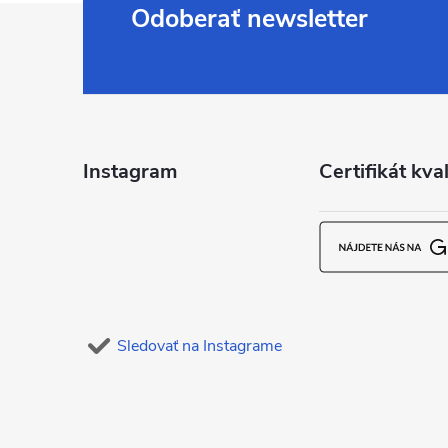
Z
Odoberať newsletter
á
p
ä
Instagram
Certifikát kval
t
i
e
Sledovať na Instagrame