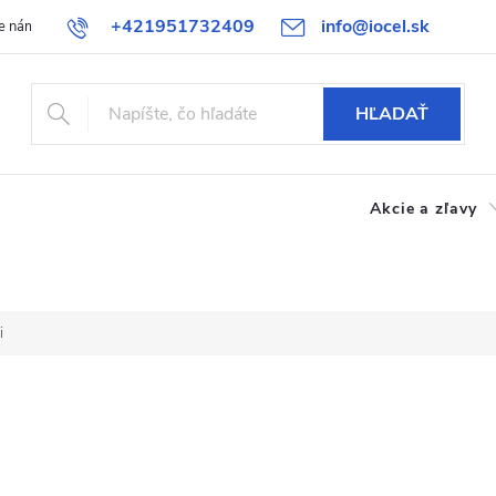
+421951732409
info@iocel.sk
e nám
Blog
Obchodné podmienky
Obľúbené
Bezpečnost
HĽADAŤ
Akcie a zľavy
i