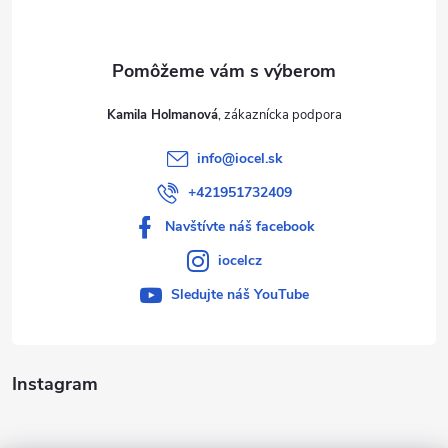
i
e
Kamila Holmanová
info
@
iocel.sk
+421951732409
Navštívte náš facebook
iocelcz
Sledujte náš YouTube
Instagram