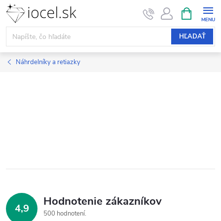
Prejsť
NÁKUPN
KOŠÍK
na
obsah
HĽADAŤ
Náhrdelníky a retiazky
Hodnotenie zákazníkov
4,9
500 hodnotení