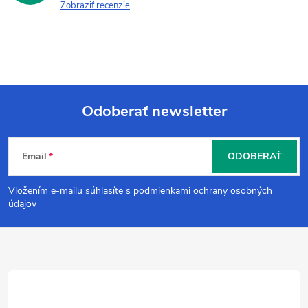
Zobraziť recenzie
Odoberať newsletter
Z
Email
ODOBERAŤ
á
Vložením e-mailu súhlasíte s
podmienkami ochrany osobných
p
údajov
ä
t