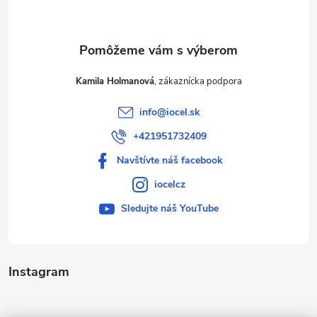
i
e
Kamila Holmanová
info
@
iocel.sk
+421951732409
Navštívte náš facebook
iocelcz
Sledujte náš YouTube
Instagram