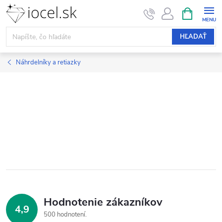
Prejsť
NÁKUPN
KOŠÍK
na
obsah
HĽADAŤ
Náhrdelníky a retiazky
Hodnotenie zákazníkov
4,9
500 hodnotení