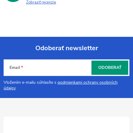
Zobraziť recenzie
Odoberať newsletter
Z
Email
ODOBERAŤ
á
Vložením e-mailu súhlasíte s
podmienkami ochrany osobných
p
údajov
ä
t