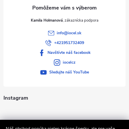
e
Kamila Holmanová
info
@
iocel.sk
+421951732409
Navštívte náš facebook
iocelcz
Sledujte náš YouTube
Instagram
Náš obchod ponúka nielen krásne šperky, ale pre vaše