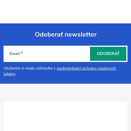
Odoberať newsletter
Z
Email
ODOBERAŤ
á
Vložením e-mailu súhlasíte s
podmienkami ochrany osobných
p
údajov
ä
t
i