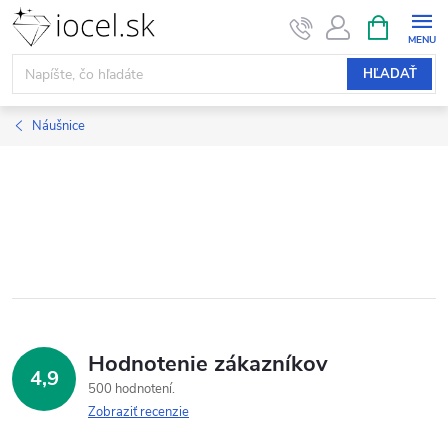
Prejsť
NÁKUPN
KOŠÍK
na
obsah
HĽADAŤ
Náušnice
Hodnotenie zákazníkov
4,9
500 hodnotení
Zobraziť recenzie