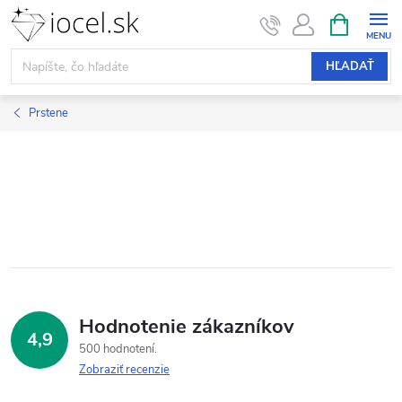
Prejsť
NÁKUPN
KOŠÍK
na
obsah
HĽADAŤ
Prstene
Hodnotenie zákazníkov
4,9
500 hodnotení
Zobraziť recenzie