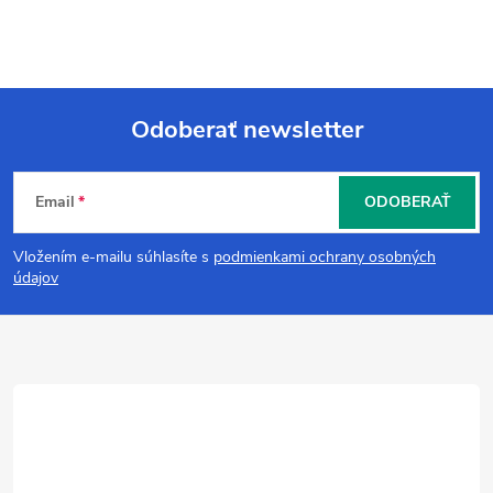
Odoberať newsletter
Z
Email
ODOBERAŤ
á
Vložením e-mailu súhlasíte s
podmienkami ochrany osobných
p
údajov
ä
t
i