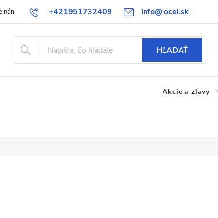
+421951732409
info@iocel.sk
e nám
Blog
Obchodné podmienky
Obľúbené
Bezpečnost
HĽADAŤ
Akcie a zľavy