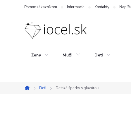
Prejsť
Pomoc zákazníkom
Informácie
Kontakty
Napíšt
na
obsah
Ženy
Muži
Deti
Deti
Detské šperky s glazúrou
Domov