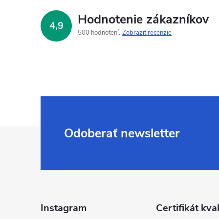
Hodnotenie zákazníkov
4,9
500 hodnotení
Zobraziť recenzie
Z
Odoberať newsletter
á
p
ä
Instagram
Certifikát kval