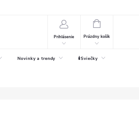
né informácie
NÁKUPNÝ
KOŠÍK
Prázdny košík
Prihlásenie
Novinky a trendy
🕯️Sviečky