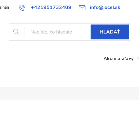
+421951732409
info@iocel.sk
e nám
Blog
Obchodné podmienky
Obľúbené
Bezpečnost
HĽADAŤ
Akcie a zľavy