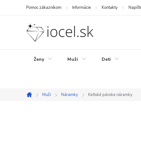
Prejsť
Pomoc zákazníkom
Informácie
Kontakty
Napíšt
na
obsah
Ženy
Muži
Deti
Muži
Náramky
Keltské pánske náramky
Domov