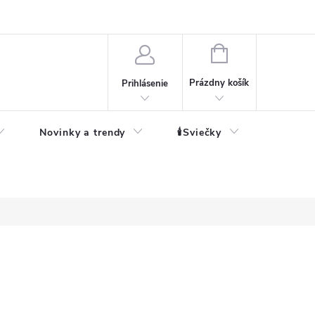
né informácie
NÁKUPNÝ
KOŠÍK
Prázdny košík
Prihlásenie
Novinky a trendy
🕯️Sviečky