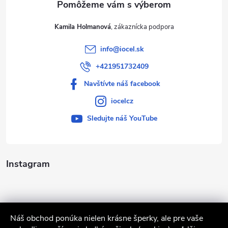
Kamila Holmanová
info
@
iocel.sk
+421951732409
Navštívte náš facebook
iocelcz
Sledujte náš YouTube
Instagram
Náš obchod ponúka nielen krásne šperky, ale pre vaše