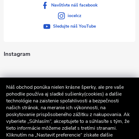
Navštívte náš facebook
iocelcz
Sledujte náš YouTube
Instagram
Náš obchod ponúka nielen krásne šperky, ale pre vaše
pohodlie používa aj sladké sušienky(cookies) a ďalšie
technológie na zaistenie spoľahlivosti a bezpečnosti
našich stránok, na meranie ich výkonnosti, na
poskytovanie prispôsobeného zážitku z nakupovania. Ak
Sledovať na Instagrame
vyberiete „Súhlasím“, akceptujete to a súhlasíte s tým, že
tieto informácie môžeme zdieľať s tretími stranami.
Kliknutím na „Nastaviť preferencie“ získate ďalšie
Služby zákazníkom