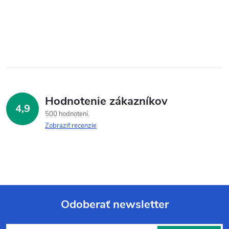
Hodnotenie zákazníkov
4,9
500 hodnotení
Zobraziť recenzie
Odoberať newsletter
Z