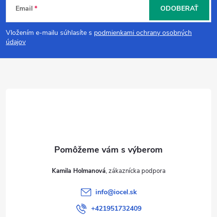
Email
ODOBERAŤ
á
Vložením e-mailu súhlasíte s
podmienkami ochrany osobných
p
údajov
ä
t
i
e
Kamila Holmanová
info
@
iocel.sk
+421951732409