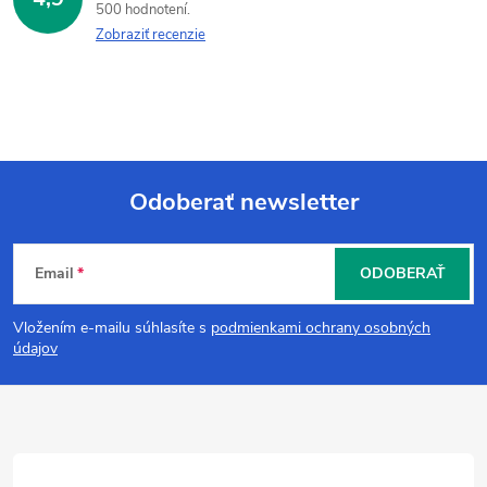
500 hodnotení
Zobraziť recenzie
Odoberať newsletter
Z
Email
ODOBERAŤ
á
Vložením e-mailu súhlasíte s
podmienkami ochrany osobných
p
údajov
ä
t