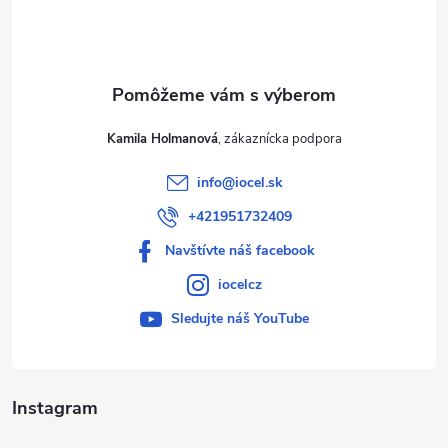
i
e
Kamila Holmanová
info
@
iocel.sk
+421951732409
Navštívte náš facebook
iocelcz
Sledujte náš YouTube
Instagram