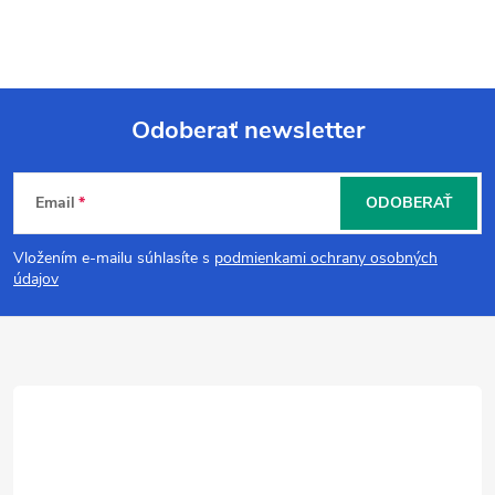
Odoberať newsletter
Z
Email
ODOBERAŤ
á
Vložením e-mailu súhlasíte s
podmienkami ochrany osobných
p
údajov
ä
t
i