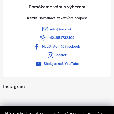
e
Kamila Holmanová
info
@
iocel.sk
+421951732409
Navštívte náš facebook
iocelcz
Sledujte náš YouTube
Instagram
Náš obchod ponúka nielen krásne šperky, ale pre vaše