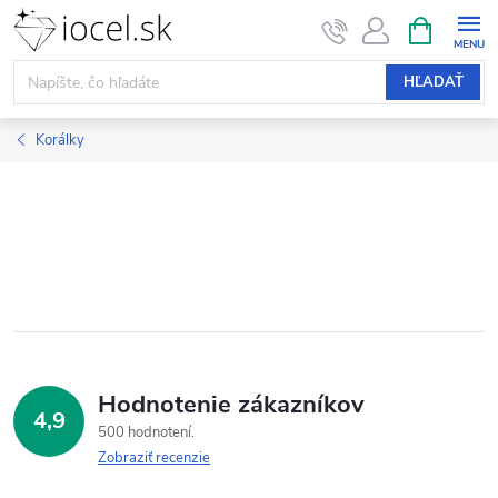
Prejsť
NÁKUPN
KOŠÍK
na
obsah
HĽADAŤ
Korálky
Hodnotenie zákazníkov
4,9
500 hodnotení
Zobraziť recenzie