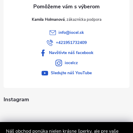
e
Kamila Holmanová
info
@
iocel.sk
+421951732409
Navštívte náš facebook
iocelcz
Sledujte náš YouTube
Instagram
Náš obchod ponúka nielen krásne šperky, ale pre vaše